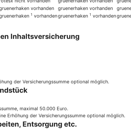
rotesx
nicht vorhanden
gruenerhaken
vorhanden
gruen
gruenerhaken
vorhanden
gruenerhaken
vorhanden
gruen
1
1
gruenerhaken
vorhanden
gruenerhaken
vorhanden
gruen
en Inhalts­versicherung
höhung der Versicherungssumme optional möglich.
undstück
gssumme, maximal 50.000 Euro.
eine Erhöhung der Versicherungssumme optional möglich.
eiten, Entsorgung etc.