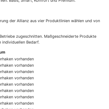
hlen: Basis, Smart, Komfort und Premium.
ung der Allianz aus vier Produktlinien wählen und von
e Betriebe zugeschnitten. Maßgeschneiderte Produkte
individuellen Bedarf.
ium
erhaken
vorhanden
erhaken
vorhanden
erhaken
vorhanden
erhaken
vorhanden
erhaken
vorhanden
erhaken
vorhanden
erhaken
vorhanden
erhaken
vorhanden