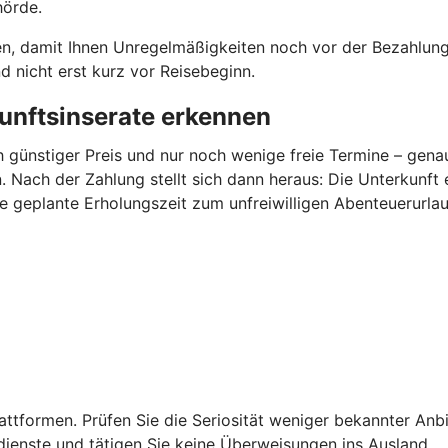
hörde.
en, damit Ihnen Unregelmäßigkeiten noch vor der Bezahlung 
 nicht erst kurz vor Reisebeginn.
unftsinserate erkennen
h günstiger Preis und nur noch wenige freie Termine – gen
 Nach der Zahlung stellt sich dann heraus: Die Unterkunft 
ie geplante Erholungszeit zum unfreiwilligen Abenteuerurlau
ttformen. Prüfen Sie die Seriosität weniger bekannter Anbi
dienste und tätigen Sie keine Überweisungen ins Ausland.