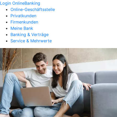
Login OnlineBanking
Online-Geschäftsstelle
Privatkunden
Firmenkunden
Meine Bank
Banking & Verträge
Service & Mehrwerte