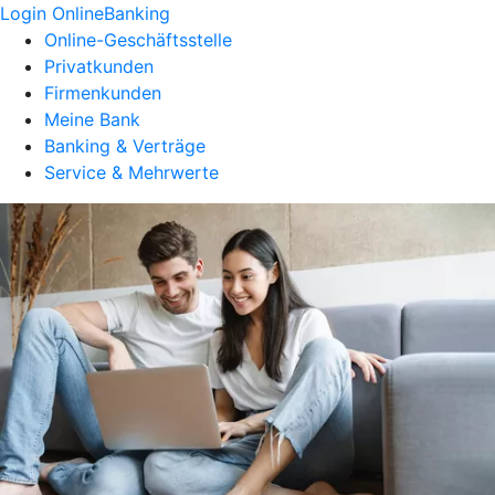
Login OnlineBanking
Online-Geschäftsstelle
Privatkunden
Firmenkunden
Meine Bank
Banking & Verträge
Service & Mehrwerte