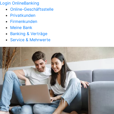
Login OnlineBanking
Online-Geschäftsstelle
Privatkunden
Firmenkunden
Meine Bank
Banking & Verträge
Service & Mehrwerte