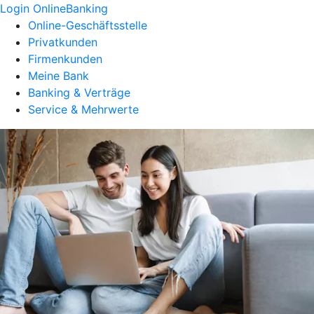
Login OnlineBanking
Online-Geschäftsstelle
Privatkunden
Firmenkunden
Meine Bank
Banking & Verträge
Service & Mehrwerte