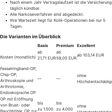
Nach einem Jahr Vertragslaufzeit ist die Versicherung
täglich kündbar.
Alle Narkoseverfahren sind abgedeckt.
Ihre Wartezeit liegt für Kolik-Operationen bei nur 5
Tagen.
Die Varianten im Überblick
Basis
Premium
Exzellent
ab
ab
ab 103,14 EUR
Kosten (monatlich)
21,71 EUR
58,05 EUR
Fesselringband-OP,
Chip-OP,
ohne
—
—
Arthroskopie und
Höchstentschädig
Arthrotomie,
Endoskopische OP
OP mit Eröffnung
bis
bis
von Brust- oder
ohne
zu 1.500
zu 4.000
Bauchhöhle, OP zur
Höchstentschädig