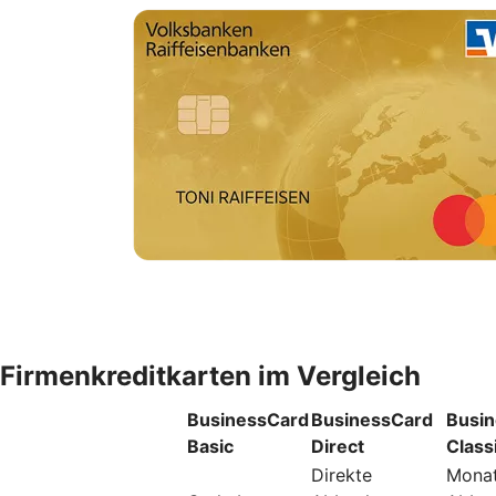
Firmenkreditkarten im Vergleich
BusinessCard
BusinessCard
Busi
Basic
Direct
Class
Direkte
Monat