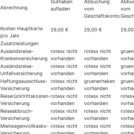
Guthaben
Abbuchung
Abbu
Abrechnung
aufladen
vom
vom
Geschäftskonto
Gesch
Kosten Hauptkarte
29,00 €
29,00 €
29,00
pro Jahr
Zusatzleistungen
Auslandsreise-
rotesx
nicht
rotesx
nicht
gruen
Krankenversicherung
vorhanden
vorhanden
vorha
Auslandsreise-
rotesx
nicht
rotesx
nicht
gruen
Unfallversicherung
vorhanden
vorhanden
vorha
Haftungsausschluss-
rotesx
nicht
gruenerhaken
gruen
Versicherung
vorhanden
vorhanden
vorha
Reiserücktrittskosten-
rotesx
nicht
rotesx
nicht
rotes
Versicherung
vorhanden
vorhanden
vorha
Reiseabbruch-
rotesx
nicht
rotesx
nicht
rotes
Versicherung
vorhanden
vorhanden
vorha
Mietwagenvollkasko-
rotesx
nicht
rotesx
nicht
rotes
Versicherung
vorhanden
vorhanden
vorha